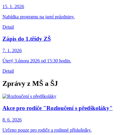
15. 1.
2026
Nabídka programu na jarní prázdniny.
Detail
Zápis do 1.třídy ZŠ
7. 1.
2026
Úterý 3.února 2026 od 15:30 hodin.
Detail
Zprávy z MŠ a ŠJ
Akce pro rodiče "Rozloučení s předškoláky"
8. 6.
2026
Určeno pouze pro rodiče a rodinné příslušníky.