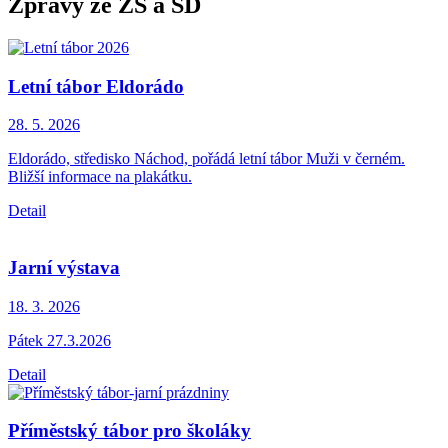
Zprávy ze ZŠ a ŠD
Letní tábor Eldorádo
28. 5.
2026
Eldorádo, středisko Náchod, pořádá letní tábor Muži v černém.
Bližší informace na plakátku.
Detail
Jarní výstava
18. 3.
2026
Pátek 27.3.2026
Detail
Příměstský tábor pro školáky