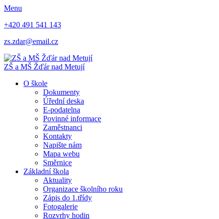
Menu
+420 491 541 143
zs.zdar@email.cz
ZŠ
a
MŠ
Žďár nad Metují
O škole
Dokumenty
Úřední deska
E-podatelna
Povinné informace
Zaměstnanci
Kontakty
Napište nám
Mapa webu
Směrnice
Základní škola
Aktuality
Organizace školního roku
Zápis do 1.třídy
Fotogalerie
Rozvrhy hodin