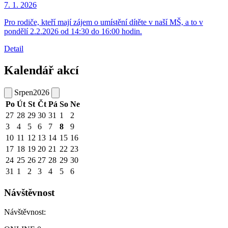
7. 1.
2026
Pro rodiče, kteří mají zájem o umístění dítěte v naší MŠ, a to v
pondělí 2.2.2026 od 14:30 do 16:00 hodin.
Detail
Kalendář akcí
Srpen
2026
Po
Út
St
Čt
Pá
So
Ne
27
28
29
30
31
1
2
3
4
5
6
7
8
9
10
11
12
13
14
15
16
17
18
19
20
21
22
23
24
25
26
27
28
29
30
31
1
2
3
4
5
6
Návštěvnost
Návštěvnost: