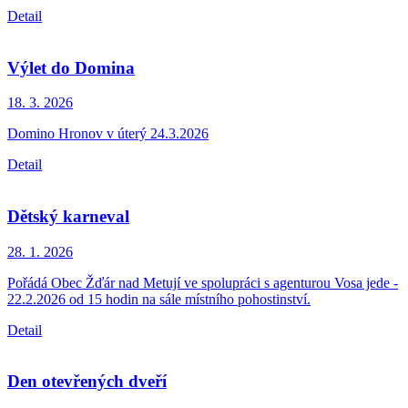
Detail
Výlet do Domina
18. 3.
2026
Domino Hronov v úterý 24.3.2026
Detail
Dětský karneval
28. 1.
2026
Pořádá Obec Žďár nad Metují ve spolupráci s agenturou Vosa jede -
22.2.2026 od 15 hodin na sále místního pohostinství.
Detail
Den otevřených dveří