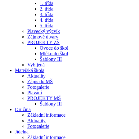
1. třída
2. třída
3. třída
4. třída
5. třída
Plavecký výcvik
Zájmové útvary
PROJEKTY ZŠ
Ovoce do škol
Mléko do škol
Šablony III
Vybíjená
Mateřská škola
Aktuality
Zápis do MŠ
Fotogalerie
Plavání
PROJEKTY MŠ
Šablony III
Družina
Základní informace
Aktuality
Fotogalerie
Jídelna
Základní informace