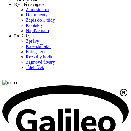
Rychlá navigace
Zaměstnanci
Dokumenty
Zápis do 1.třídy
Kontakty
Napište nám
Pro žáky
Zprávy
Kalendář akcí
Fotogalerie
Rozvrhy hodin
Zájmové útvary
Jídelníček