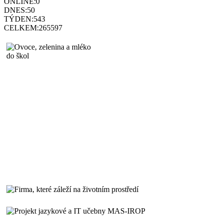
ONLINE:
0
DNES:
50
TÝDEN:
543
CELKEM:
265597