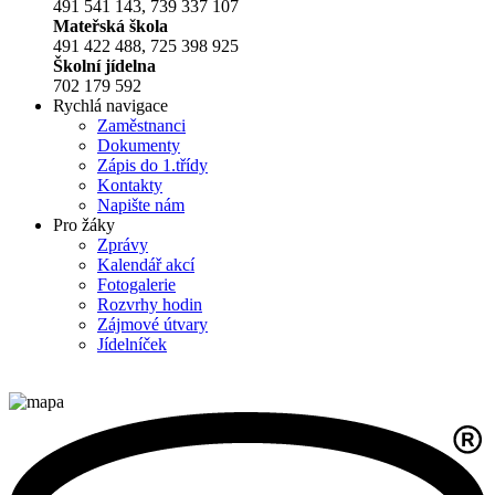
491 541 143, 739 337 107
Mateřská škola
491 422 488, 725 398 925
Školní jídelna
702 179 592
Rychlá navigace
Zaměstnanci
Dokumenty
Zápis do 1.třídy
Kontakty
Napište nám
Pro žáky
Zprávy
Kalendář akcí
Fotogalerie
Rozvrhy hodin
Zájmové útvary
Jídelníček