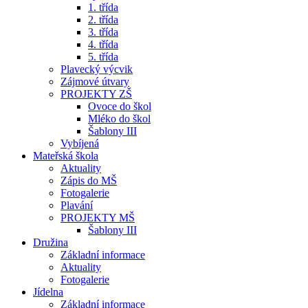
1. třída
2. třída
3. třída
4. třída
5. třída
Plavecký výcvik
Zájmové útvary
PROJEKTY ZŠ
Ovoce do škol
Mléko do škol
Šablony III
Vybíjená
Mateřská škola
Aktuality
Zápis do MŠ
Fotogalerie
Plavání
PROJEKTY MŠ
Šablony III
Družina
Základní informace
Aktuality
Fotogalerie
Jídelna
Základní informace