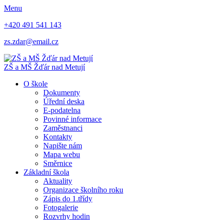
Menu
+420 491 541 143
zs.zdar@email.cz
ZŠ
a
MŠ
Žďár nad Metují
O škole
Dokumenty
Úřední deska
E-podatelna
Povinné informace
Zaměstnanci
Kontakty
Napište nám
Mapa webu
Směrnice
Základní škola
Aktuality
Organizace školního roku
Zápis do 1.třídy
Fotogalerie
Rozvrhy hodin