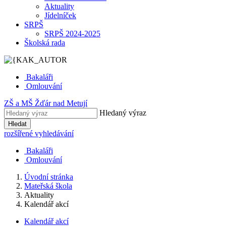
Aktuality
Jídelníček
SRPŠ
SRPŠ 2024-2025
Školská rada
Bakaláři
Omlouvání
ZŠ
a
MŠ
Žďár nad Metují
Hledaný výraz
Hledat
rozšířené vyhledávání
Bakaláři
Omlouvání
Úvodní stránka
Mateřská škola
Aktuality
Kalendář akcí
Kalendář akcí