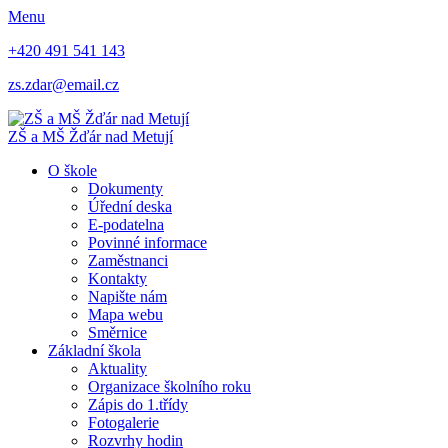
Menu
+420 491 541 143
zs.zdar@email.cz
ZŠ
a
MŠ
Žďár nad Metují
O škole
Dokumenty
Úřední deska
E-podatelna
Povinné informace
Zaměstnanci
Kontakty
Napište nám
Mapa webu
Směrnice
Základní škola
Aktuality
Organizace školního roku
Zápis do 1.třídy
Fotogalerie
Rozvrhy hodin