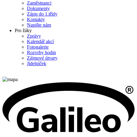
Zaměstnanci
Dokumenty
Zápis do 1.třídy
Kontakty
Napište nám
Pro žáky
Zprávy
Kalendář akcí
Fotogalerie
Rozvrhy hodin
Zájmové útvary
Jídelníček