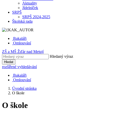
Aktuality
Jídelníček
SRPŠ
SRPŠ 2024-2025
Školská rada
Bakaláři
Omlouvání
ZŠ
a
MŠ
Žďár nad Metují
Hledaný výraz
Hledat
rozšířené vyhledávání
Bakaláři
Omlouvání
Úvodní stránka
O škole
O škole