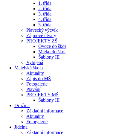
1. třída
2. třída
3. třída
4. třída
5. třída
Plavecký výcvik
Zájmové útvary
PROJEKTY ZŠ
Ovoce do škol
Mléko do škol
Šablony III
Vybíjená
Mateřská škola
Aktuality
Zápis do MŠ
Fotogalerie
Plavání
PROJEKTY MŠ
Šablony III
Družina
Základní informace
Aktuality
Fotogalerie
Jídelna
Základní informace