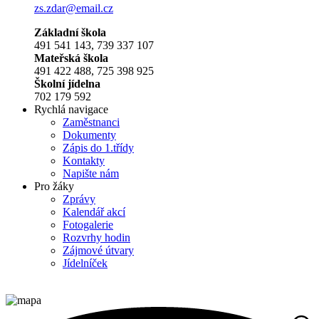
zs.zdar@email.cz
Základní škola
491 541 143, 739 337 107
Mateřská škola
491 422 488, 725 398 925
Školní jídelna
702 179 592
Rychlá navigace
Zaměstnanci
Dokumenty
Zápis do 1.třídy
Kontakty
Napište nám
Pro žáky
Zprávy
Kalendář akcí
Fotogalerie
Rozvrhy hodin
Zájmové útvary
Jídelníček