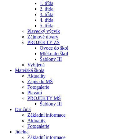
1. třída
2. třída
3. třída
4. třída
5. třída
Plavecký výcvik
Zájmové útvary
PROJEKTY ZŠ
Ovoce do škol
Mléko do škol
Šablony III
Vybíjená
Mateřská škola
Aktuality
Zápis do MŠ
Fotogalerie
Plavání
PROJEKTY MŠ
Šablony III
Družina
Základní informace
Aktuality
Fotogalerie
Jídelna
Základní informace