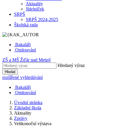
Aktuality
Jídelníček
SRPŠ
SRPŠ 2024-2025
Školská rada
Bakaláři
Omlouvání
ZŠ
a
MŠ
Žďár nad Metují
Hledaný výraz
Hledat
rozšířené vyhledávání
Bakaláři
Omlouvání
Úvodní stránka
Základní škola
Aktuality
Zprávy
Velikonoční výstava