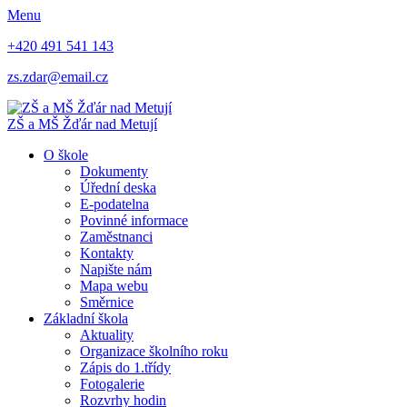
Menu
+420 491 541 143
zs.zdar@email.cz
ZŠ
a
MŠ
Žďár nad Metují
O škole
Dokumenty
Úřední deska
E-podatelna
Povinné informace
Zaměstnanci
Kontakty
Napište nám
Mapa webu
Směrnice
Základní škola
Aktuality
Organizace školního roku
Zápis do 1.třídy
Fotogalerie
Rozvrhy hodin