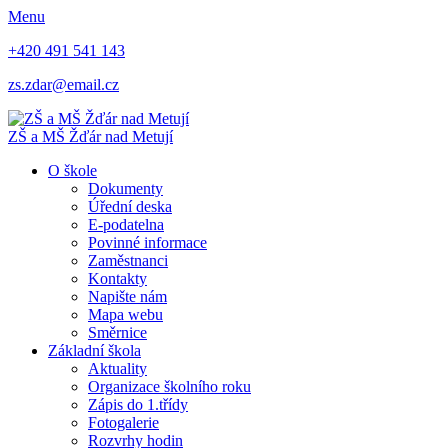
Menu
+420 491 541 143
zs.zdar@email.cz
ZŠ
a
MŠ
Žďár nad Metují
O škole
Dokumenty
Úřední deska
E-podatelna
Povinné informace
Zaměstnanci
Kontakty
Napište nám
Mapa webu
Směrnice
Základní škola
Aktuality
Organizace školního roku
Zápis do 1.třídy
Fotogalerie
Rozvrhy hodin