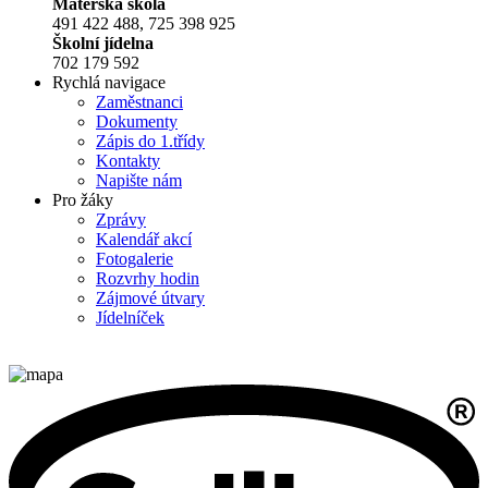
Mateřská škola
491 422 488, 725 398 925
Školní jídelna
702 179 592
Rychlá navigace
Zaměstnanci
Dokumenty
Zápis do 1.třídy
Kontakty
Napište nám
Pro žáky
Zprávy
Kalendář akcí
Fotogalerie
Rozvrhy hodin
Zájmové útvary
Jídelníček