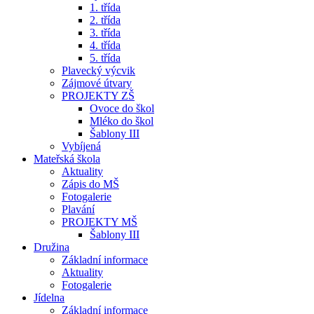
1. třída
2. třída
3. třída
4. třída
5. třída
Plavecký výcvik
Zájmové útvary
PROJEKTY ZŠ
Ovoce do škol
Mléko do škol
Šablony III
Vybíjená
Mateřská škola
Aktuality
Zápis do MŠ
Fotogalerie
Plavání
PROJEKTY MŠ
Šablony III
Družina
Základní informace
Aktuality
Fotogalerie
Jídelna
Základní informace