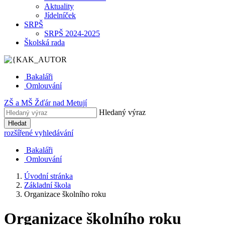
Aktuality
Jídelníček
SRPŠ
SRPŠ 2024-2025
Školská rada
Bakaláři
Omlouvání
ZŠ
a
MŠ
Žďár nad Metují
Hledaný výraz
Hledat
rozšířené vyhledávání
Bakaláři
Omlouvání
Úvodní stránka
Základní škola
Organizace školního roku
Organizace školního roku