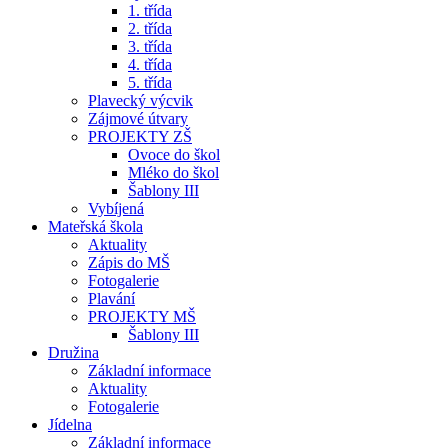
1. třída
2. třída
3. třída
4. třída
5. třída
Plavecký výcvik
Zájmové útvary
PROJEKTY ZŠ
Ovoce do škol
Mléko do škol
Šablony III
Vybíjená
Mateřská škola
Aktuality
Zápis do MŠ
Fotogalerie
Plavání
PROJEKTY MŠ
Šablony III
Družina
Základní informace
Aktuality
Fotogalerie
Jídelna
Základní informace