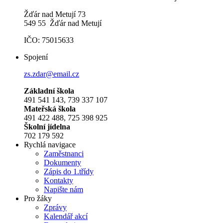
Žďár nad Metují 73
549 55 Žďár nad Metují
IČO: 75015633
Spojení
zs.zdar@email.cz
Základní škola
491 541 143, 739 337 107
Mateřská škola
491 422 488, 725 398 925
Školní jídelna
702 179 592
Rychlá navigace
Zaměstnanci
Dokumenty
Zápis do 1.třídy
Kontakty
Napište nám
Pro žáky
Zprávy
Kalendář akcí