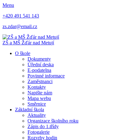
Menu
+420 491 541 143
zs.zdar@email.cz
ZŠ
a
MŠ
Žďár nad Metují
O škole
Dokumenty
Úřední deska
E-podatelna
Povinné informace
Zaměstnanci
Kontakty
Napište nám
Mapa webu
Směrnice
Základní škola
Aktuality
Organizace školního roku
Zápis do 1.třídy
Fotogalerie
Rozvrhy hodin