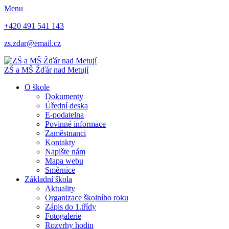
Menu
+420 491 541 143
zs.zdar@email.cz
ZŠ
a
MŠ
Žďár nad Metují
O škole
Dokumenty
Úřední deska
E-podatelna
Povinné informace
Zaměstnanci
Kontakty
Napište nám
Mapa webu
Směrnice
Základní škola
Aktuality
Organizace školního roku
Zápis do 1.třídy
Fotogalerie
Rozvrhy hodin