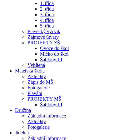
1. třída
2. třída
3. třída
4. třída
5. třída
Plavecký výcvik
Zájmové útvary
PROJEKTY ZŠ
Ovoce do škol
Mléko do škol
Šablony III
Vybíjená
Mateřská škola
Aktuality
Zápis do MŠ
Fotogalerie
Plavání
PROJEKTY MŠ
Šablony III
Družina
Základní informace
Aktuality
Fotogalerie
Jídelna
Základní informace