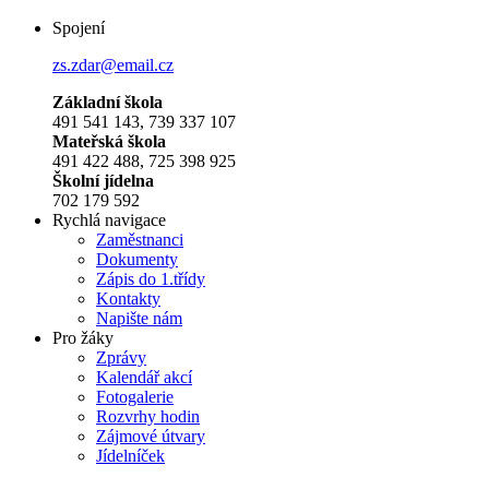
Spojení
zs.zdar@email.cz
Základní škola
491 541 143, 739 337 107
Mateřská škola
491 422 488, 725 398 925
Školní jídelna
702 179 592
Rychlá navigace
Zaměstnanci
Dokumenty
Zápis do 1.třídy
Kontakty
Napište nám
Pro žáky
Zprávy
Kalendář akcí
Fotogalerie
Rozvrhy hodin
Zájmové útvary
Jídelníček