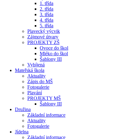
1. třída
2. třída
3. třída
4. třída
5. třída
Plavecký výcvik
Zájmové útvary
PROJEKTY ZŠ
Ovoce do škol
Mléko do škol
Šablony III
Vybíjená
Mateřská škola
Aktuality
Zápis do MŠ
Fotogalerie
Plavání
PROJEKTY MŠ
Šablony III
Družina
Základní informace
Aktuality
Fotogalerie
Jídelna
Základní informace