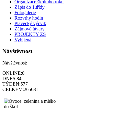
Organizace školního roku
Zápis do 1.třídy
Fotogalerie
Rozvrhy hodin
Plavecký výcvik
Zájmové útvary
PROJEKTY ZŠ
Vybíjená
Návštěvnost
Návštěvnost:
ONLINE:
0
DNES:
84
TÝDEN:
577
CELKEM:
265631