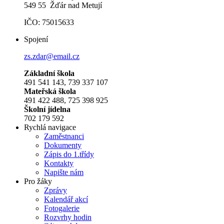
549 55 Žďár nad Metují
IČO: 75015633
Spojení
zs.zdar@email.cz
Základní škola
491 541 143, 739 337 107
Mateřská škola
491 422 488, 725 398 925
Školní jídelna
702 179 592
Rychlá navigace
Zaměstnanci
Dokumenty
Zápis do 1.třídy
Kontakty
Napište nám
Pro žáky
Zprávy
Kalendář akcí
Fotogalerie
Rozvrhy hodin