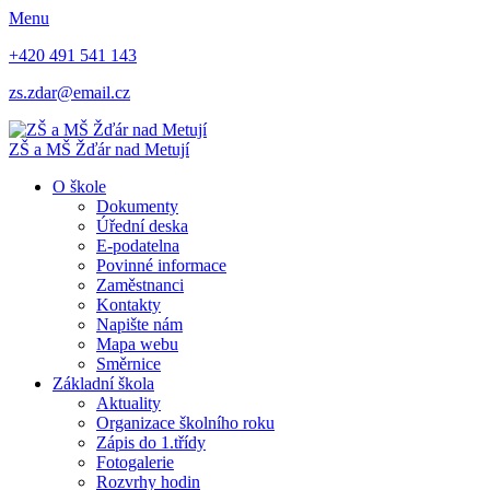
Menu
+420 491 541 143
zs.zdar@email.cz
ZŠ
a
MŠ
Žďár nad Metují
O škole
Dokumenty
Úřední deska
E-podatelna
Povinné informace
Zaměstnanci
Kontakty
Napište nám
Mapa webu
Směrnice
Základní škola
Aktuality
Organizace školního roku
Zápis do 1.třídy
Fotogalerie
Rozvrhy hodin