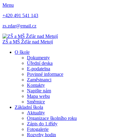
Menu
+420 491 541 143
zs.zdar@email.cz
ZŠ
a
MŠ
Žďár nad Metují
O škole
Dokumenty
Úřední deska
E-podatelna
Povinné informace
Zaměstnanci
Kontakty
Napište nám
Mapa webu
Směrnice
Základní škola
Aktuality
Organizace školního roku
Zápis do 1.třídy
Fotogalerie
Rozvrhy hodin