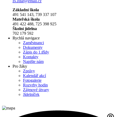
zs.zdar@email.cz
Základní škola
491 541 143, 739 337 107
Mateřská škola
491 422 488, 725 398 925
Školní jídelna
702 179 592
Rychlá navigace
Zaměstnanci
Dokumenty
Zápis do 1.třídy
Kontakty
Napište nám
Pro žáky
Zprávy
Kalendář akcí
Fotogalerie
Rozvrhy hodin
Zájmové útvary
Jídelníček