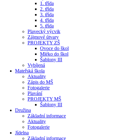
1. třída
2. třída
3. třída
4. třída
5. třída
Plavecký výcvik
Zájmové útvary
PROJEKTY ZŠ
Ovoce do škol
Mléko do škol
Šablony III
Vybíjená
Mateřská škola
Aktuality
Zápis do MŠ
Fotogalerie
Plavání
PROJEKTY MŠ
Šablony III
Družina
Základní informace
Aktuality
Fotogalerie
Jídelna
Základní informace