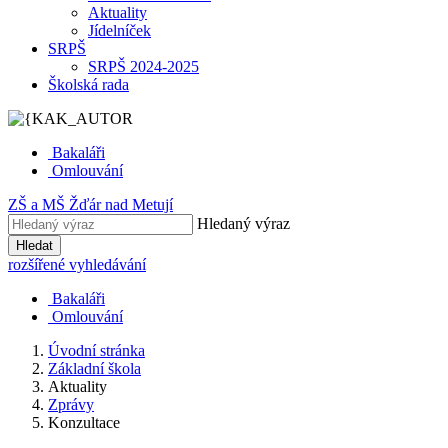
Aktuality
Jídelníček
SRPŠ
SRPŠ 2024-2025
Školská rada
Bakaláři
Omlouvání
ZŠ
a
MŠ
Žďár nad Metují
Hledaný výraz
Hledat
rozšířené vyhledávání
Bakaláři
Omlouvání
Úvodní stránka
Základní škola
Aktuality
Zprávy
Konzultace