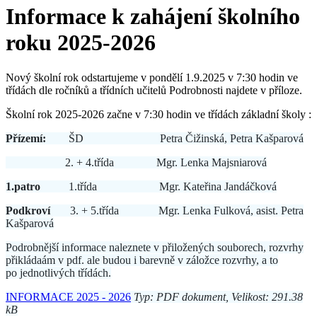
Informace k zahájení školního
roku 2025-2026
Nový školní rok odstartujeme v pondělí 1.9.2025 v 7:30 hodin ve
třídách dle ročníků a třídních učitelů Podrobnosti najdete v příloze.
Školní rok 2025-2026 začne v 7:30 hodin ve třídách základní školy :
Přízemí:
ŠD Petra Čižinská, Petra Kašparová
2. + 4.třída Mgr. Lenka Majsniarová
1.patro
1.třída Mgr. Kateřina Jandáčková
Podkroví
3. + 5.třída Mgr. Lenka Fulková, asist. Petra
Kašparová
Podrobnější informace naleznete v přiložených souborech, rozvrhy
přikládaám v pdf. ale budou i barevně v záložce rozvrhy, a to
po jednotlivých třídách.
INFORMACE 2025 - 2026
Typ: PDF dokument, Velikost: 291.38
kB