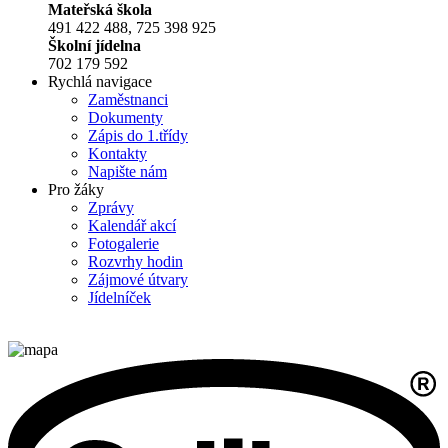
Mateřská škola
491 422 488, 725 398 925
Školní jídelna
702 179 592
Rychlá navigace
Zaměstnanci
Dokumenty
Zápis do 1.třídy
Kontakty
Napište nám
Pro žáky
Zprávy
Kalendář akcí
Fotogalerie
Rozvrhy hodin
Zájmové útvary
Jídelníček