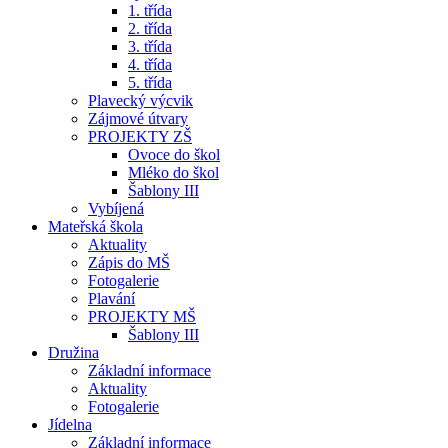
1. třída
2. třída
3. třída
4. třída
5. třída
Plavecký výcvik
Zájmové útvary
PROJEKTY ZŠ
Ovoce do škol
Mléko do škol
Šablony III
Vybíjená
Mateřská škola
Aktuality
Zápis do MŠ
Fotogalerie
Plavání
PROJEKTY MŠ
Šablony III
Družina
Základní informace
Aktuality
Fotogalerie
Jídelna
Základní informace