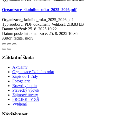
Organizace_skolniho_roku_2025_2026.pdf
Organizace_skolniho_roku_2025_2026.pdf
Typ souboru: PDF dokument, Velikost: 218,83 kB
Datum vložení:
25. 8. 2025 10:22
Datum poslední aktualizace:
25. 8. 2025 10:36
Autor:
ředitel školy
Základní škola
Aktuality
Organizace školního roku
Zápis do 1.třídy
Fotogalerie
Rozvrhy hodin
Plavecký výcvik
Zájmové útvary
PROJEKTY ZŠ
Vybíjená
Návštěvnost