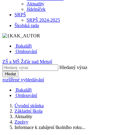
Aktuality
Jídelníček
SRPŠ
SRPŠ 2024-2025
Školská rada
Bakaláři
Omlouvání
ZŠ
a
MŠ
Žďár nad Metují
Hledaný výraz
Hledat
rozšířené vyhledávání
Bakaláři
Omlouvání
Úvodní stránka
Základní škola
Aktuality
Zprávy
Informace k zahájení školního roku...