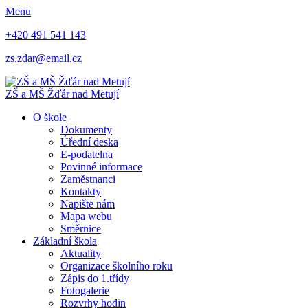
Menu
+420 491 541 143
zs.zdar@email.cz
ZŠ
a
MŠ
Žďár nad Metují
O škole
Dokumenty
Úřední deska
E-podatelna
Povinné informace
Zaměstnanci
Kontakty
Napište nám
Mapa webu
Směrnice
Základní škola
Aktuality
Organizace školního roku
Zápis do 1.třídy
Fotogalerie
Rozvrhy hodin