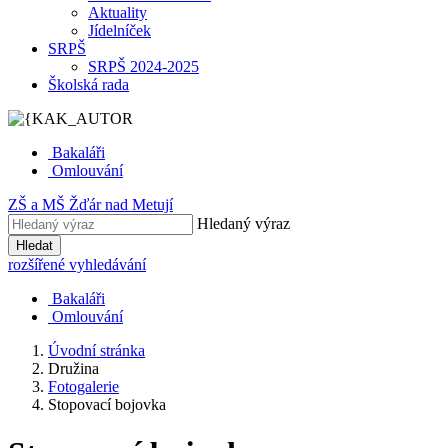
Aktuality
Jídelníček
SRPŠ
SRPŠ 2024-2025
Školská rada
Bakaláři
Omlouvání
ZŠ
a
MŠ
Žďár nad Metují
Hledaný výraz
Hledat
rozšířené vyhledávání
Bakaláři
Omlouvání
Úvodní stránka
Družina
Fotogalerie
Stopovací bojovka