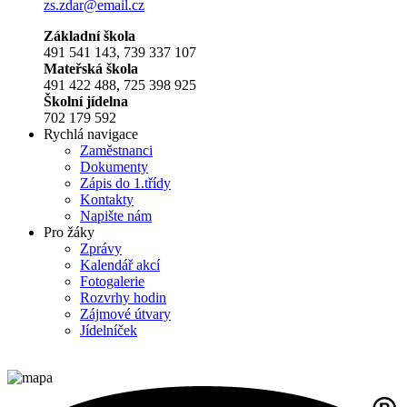
zs.zdar@email.cz
Základní škola
491 541 143, 739 337 107
Mateřská škola
491 422 488, 725 398 925
Školní jídelna
702 179 592
Rychlá navigace
Zaměstnanci
Dokumenty
Zápis do 1.třídy
Kontakty
Napište nám
Pro žáky
Zprávy
Kalendář akcí
Fotogalerie
Rozvrhy hodin
Zájmové útvary
Jídelníček