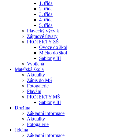
1. třída
2. třída
3. třída
4. třída
5. třída
Plavecký výcvik
Zájmové útvary
PROJEKTY ZŠ
Ovoce do škol
Mléko do škol
Šablony III
Vybíjená
Mateřská škola
Aktuality
Zápis do MŠ
Fotogalerie
Plavání
PROJEKTY MŠ
Šablony III
Družina
Základní informace
Aktuality
Fotogalerie
Jídelna
Základní informace