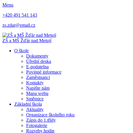
Menu
+420 491 541 143
zs.zdar@email.cz
ZŠ
a
MŠ
Žďár nad Metují
O škole
Dokumenty
Úřední deska
E-podatelna
Povinné informace
Zaměstnanci
Kontakty
Napište nám
Mapa webu
Směrnice
Základní škola
Aktuality
Organizace školního roku
Zápis do 1.třídy
Fotogalerie
Rozvrhy hodin