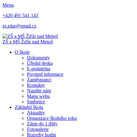
Menu
+420 491 541 143
zs.zdar@email.cz
ZŠ
a
MŠ
Žďár nad Metují
O škole
Dokumenty
Úřední deska
E-podatelna
Povinné informace
Zaměstnanci
Kontakty
Napište nám
Mapa webu
Směrnice
Základní škola
Aktuality
Organizace školního roku
Zápis do 1.třídy
Fotogalerie
Rozvrhy hodin