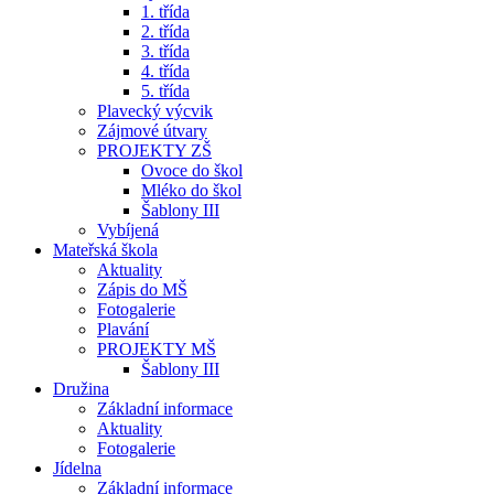
1. třída
2. třída
3. třída
4. třída
5. třída
Plavecký výcvik
Zájmové útvary
PROJEKTY ZŠ
Ovoce do škol
Mléko do škol
Šablony III
Vybíjená
Mateřská škola
Aktuality
Zápis do MŠ
Fotogalerie
Plavání
PROJEKTY MŠ
Šablony III
Družina
Základní informace
Aktuality
Fotogalerie
Jídelna
Základní informace