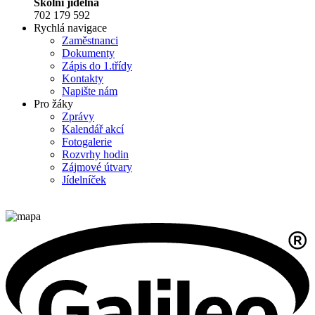
Školní jídelna
702 179 592
Rychlá navigace
Zaměstnanci
Dokumenty
Zápis do 1.třídy
Kontakty
Napište nám
Pro žáky
Zprávy
Kalendář akcí
Fotogalerie
Rozvrhy hodin
Zájmové útvary
Jídelníček