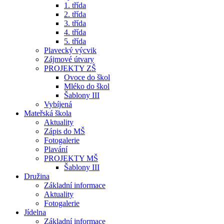
1. třída
2. třída
3. třída
4. třída
5. třída
Plavecký výcvik
Zájmové útvary
PROJEKTY ZŠ
Ovoce do škol
Mléko do škol
Šablony III
Vybíjená
Mateřská škola
Aktuality
Zápis do MŠ
Fotogalerie
Plavání
PROJEKTY MŠ
Šablony III
Družina
Základní informace
Aktuality
Fotogalerie
Jídelna
Základní informace