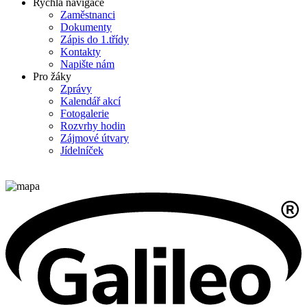
Rychlá navigace
Zaměstnanci
Dokumenty
Zápis do 1.třídy
Kontakty
Napište nám
Pro žáky
Zprávy
Kalendář akcí
Fotogalerie
Rozvrhy hodin
Zájmové útvary
Jídelníček