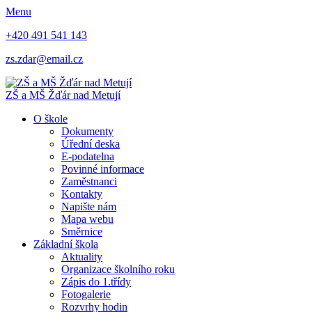
Menu
+420 491 541 143
zs.zdar@email.cz
ZŠ
a
MŠ
Žďár nad Metují
O škole
Dokumenty
Úřední deska
E-podatelna
Povinné informace
Zaměstnanci
Kontakty
Napište nám
Mapa webu
Směrnice
Základní škola
Aktuality
Organizace školního roku
Zápis do 1.třídy
Fotogalerie
Rozvrhy hodin