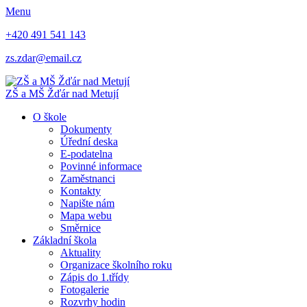
Menu
+420 491 541 143
zs.zdar@email.cz
ZŠ
a
MŠ
Žďár nad Metují
O škole
Dokumenty
Úřední deska
E-podatelna
Povinné informace
Zaměstnanci
Kontakty
Napište nám
Mapa webu
Směrnice
Základní škola
Aktuality
Organizace školního roku
Zápis do 1.třídy
Fotogalerie
Rozvrhy hodin