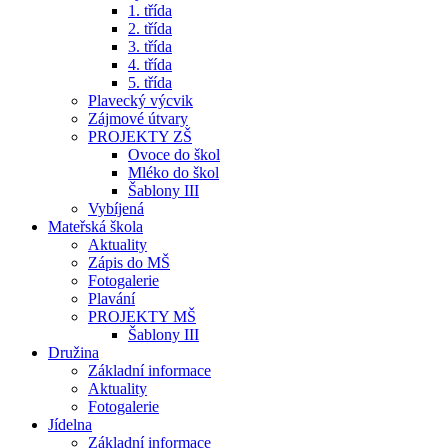
1. třída
2. třída
3. třída
4. třída
5. třída
Plavecký výcvik
Zájmové útvary
PROJEKTY ZŠ
Ovoce do škol
Mléko do škol
Šablony III
Vybíjená
Mateřská škola
Aktuality
Zápis do MŠ
Fotogalerie
Plavání
PROJEKTY MŠ
Šablony III
Družina
Základní informace
Aktuality
Fotogalerie
Jídelna
Základní informace