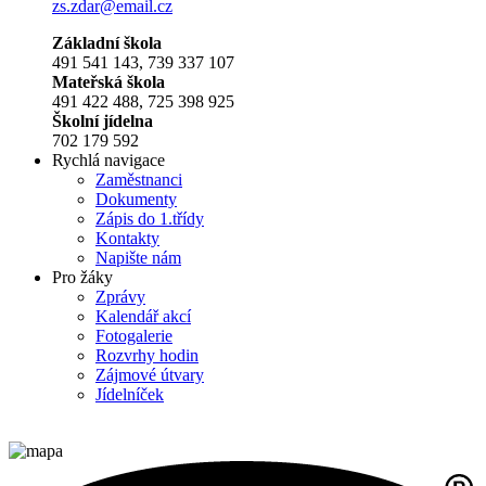
zs.zdar@email.cz
Základní škola
491 541 143, 739 337 107
Mateřská škola
491 422 488, 725 398 925
Školní jídelna
702 179 592
Rychlá navigace
Zaměstnanci
Dokumenty
Zápis do 1.třídy
Kontakty
Napište nám
Pro žáky
Zprávy
Kalendář akcí
Fotogalerie
Rozvrhy hodin
Zájmové útvary
Jídelníček