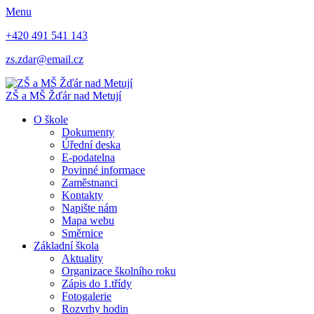
Menu
+420 491 541 143
zs.zdar@email.cz
ZŠ
a
MŠ
Žďár nad Metují
O škole
Dokumenty
Úřední deska
E-podatelna
Povinné informace
Zaměstnanci
Kontakty
Napište nám
Mapa webu
Směrnice
Základní škola
Aktuality
Organizace školního roku
Zápis do 1.třídy
Fotogalerie
Rozvrhy hodin