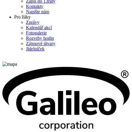
Zápis do 1.třídy
Kontakty
Napište nám
Pro žáky
Zprávy
Kalendář akcí
Fotogalerie
Rozvrhy hodin
Zájmové útvary
Jídelníček