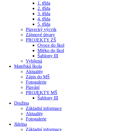
1. třída
2. třída
3. třída
4. třída
5. třída
Plavecký výcvik
Zájmové útvary
PROJEKTY ZŠ
Ovoce do škol
Mléko do škol
Šablony III
Vybíjená
Mateřská škola
Aktuality
Zápis do MŠ
Fotogalerie
Plavání
PROJEKTY MŠ
Šablony III
Družina
Základní informace
Aktuality
Fotogalerie
Jídelna
Základní informace