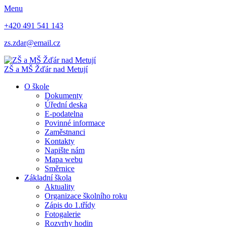
Menu
+420 491 541 143
zs.zdar@email.cz
ZŠ
a
MŠ
Žďár nad Metují
O škole
Dokumenty
Úřední deska
E-podatelna
Povinné informace
Zaměstnanci
Kontakty
Napište nám
Mapa webu
Směrnice
Základní škola
Aktuality
Organizace školního roku
Zápis do 1.třídy
Fotogalerie
Rozvrhy hodin