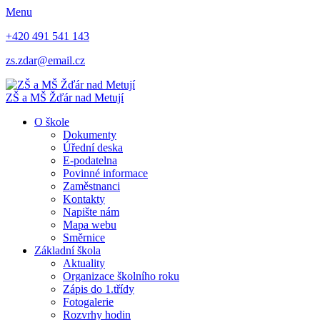
Menu
+420 491 541 143
zs.zdar@email.cz
ZŠ
a
MŠ
Žďár nad Metují
O škole
Dokumenty
Úřední deska
E-podatelna
Povinné informace
Zaměstnanci
Kontakty
Napište nám
Mapa webu
Směrnice
Základní škola
Aktuality
Organizace školního roku
Zápis do 1.třídy
Fotogalerie
Rozvrhy hodin