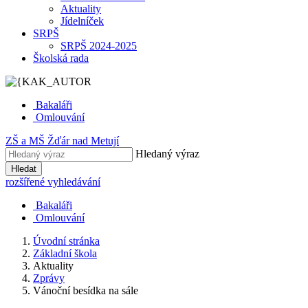
Aktuality
Jídelníček
SRPŠ
SRPŠ 2024-2025
Školská rada
Bakaláři
Omlouvání
ZŠ
a
MŠ
Žďár nad Metují
Hledaný výraz
Hledat
rozšířené vyhledávání
Bakaláři
Omlouvání
Úvodní stránka
Základní škola
Aktuality
Zprávy
Vánoční besídka na sále