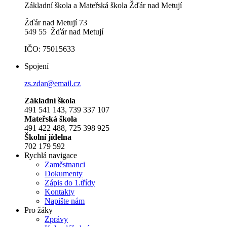
Základní škola a Mateřská škola Žďár nad Metují
Žďár nad Metují 73
549 55 Žďár nad Metují
IČO: 75015633
Spojení
zs.zdar@email.cz
Základní škola
491 541 143, 739 337 107
Mateřská škola
491 422 488, 725 398 925
Školní jídelna
702 179 592
Rychlá navigace
Zaměstnanci
Dokumenty
Zápis do 1.třídy
Kontakty
Napište nám
Pro žáky
Zprávy