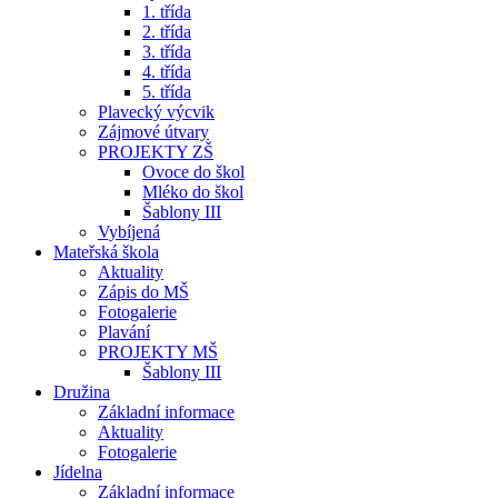
1. třída
2. třída
3. třída
4. třída
5. třída
Plavecký výcvik
Zájmové útvary
PROJEKTY ZŠ
Ovoce do škol
Mléko do škol
Šablony III
Vybíjená
Mateřská škola
Aktuality
Zápis do MŠ
Fotogalerie
Plavání
PROJEKTY MŠ
Šablony III
Družina
Základní informace
Aktuality
Fotogalerie
Jídelna
Základní informace