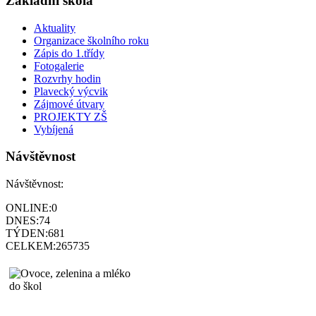
Základní škola
Aktuality
Organizace školního roku
Zápis do 1.třídy
Fotogalerie
Rozvrhy hodin
Plavecký výcvik
Zájmové útvary
PROJEKTY ZŠ
Vybíjená
Návštěvnost
Návštěvnost:
ONLINE:
0
DNES:
74
TÝDEN:
681
CELKEM:
265735